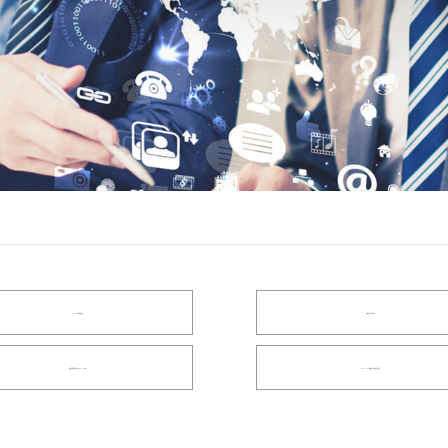
DP/EDP测试解决方案
总线接口协议分析仪
高速多通道误码测试仪/Serdes测试仪
ISI & Crosstalk高速信号完整性测试方案