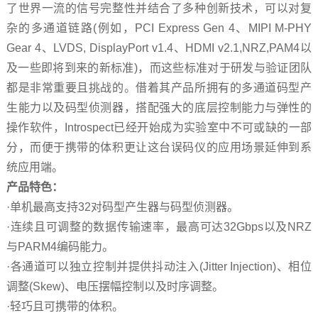
了世界一流的信号完整性并结合了多种创新技术，可以对复
杂的多通道链路(例如，PCI Express Gen 4、MIPI M-PHY
Gear 4、LVDS, DisplayPort v1.4、HDMI v2.1,NRZ,PAM4以
及一些即将到来的新标准)，而这些标准对于研发与验证团队
都是非常重要且挑战的。借着其产品所拥有的多通道码型产
生能力以及码型侦测器，搭配强大的底层控制能力与弹性的
操作软件，Introspect已经开始成为实验室中不可或缺的一部
分，而便于携带的体积更让这台误码仪的应用场景延伸到系
统应用端。
产品特色：
·单机最高支持32对码型产生器与码型侦测器。
·连续且可调整的数据传输速率，最高可达32Gbps以及NRZ
与PARM4编码能力。
·各通道可以独立控制并提供抖动注入(Jitter Injection)、相位
调整(Skew)、电压摆幅控制以及时序调整。
·轻巧且可携带的体积。