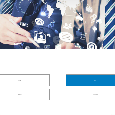
DP/EDP测试解决方案
总线接口协议分析仪
高速多通道误码测试仪/Serdes测试仪
ISI & Crosstalk高速信号完整性测试方案