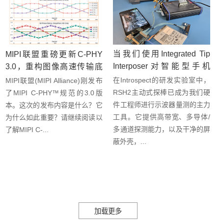
当我们使用Integrated Tip
MIPI联盟重磅更新C-PHY
Interposer对智能型手机
3.0，重构图像高速传输底
LPDDR进行示波器量测时
层能力
在Introspect的研发实验室中，
MIPI联盟(MIPI Alliance)刚发布
的发现!!
RSH2主动式探棒已成为我们硬
了MIPI C-PHY™规范的3.0版
件工程师进行示波器量测的主力
本。这次的发布内容是什么？它
工具。它提供高带宽、多导体/
为什么如此重要？请继续阅读以
多通道探测能力，以及干净的屏
了解MIPI C-...
蔽外壳，...