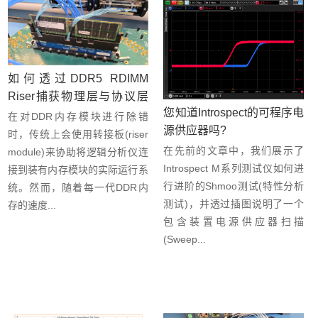
如何透过DDR5 RDIMM
Riser捕获物理层与协议层
您知道Introspect的可程序电
数据
在对DDR内存模块进行除错
源供应器吗?
时，传统上会使用转接板(riser
在先前的文章中，我们展示了
module)来协助将逻辑分析仪连
Introspect M系列测试仪如何进
接到装有内存模块的实际运行系
行进阶的Shmoo测试(特性分析
统。然而，随着每一代DDR内
测试)，并透过插图说明了一个
存的速度...
包含装置电源供应器扫描
(Sweep...