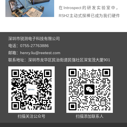
Interposer对智能型手机
在Introspect的研发实验室中，
LPDDR进行示波器量测时的发
RSH2主动式探棒已成为我们硬件
工程师进行...
现!!
深圳市锐测电子科技有限公司
电话：0755-27763886
邮箱：henry.liu@reetest.com
联系地址：深圳市龙华区民治街道民强社区深宝茂大厦901
扫描关注公众号
扫描添加联系人