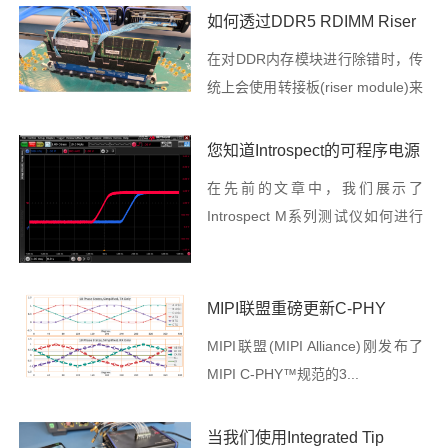
如何透过DDR5 RDIMM Riser
捕获物理层与协议层数据
在对DDR内存模块进行除错时，传
统上会使用转接板(riser module)来
协...
您知道Introspect的可程序电源
供应器吗?
在先前的文章中，我们展示了
Introspect M系列测试仪如何进行
进阶的Shm...
MIPI联盟重磅更新C-PHY
3.0，重构图像高速传输底层能
MIPI联盟(MIPI Alliance)刚发布了
力
MIPI C-PHY™规范的3...
当我们使用Integrated Tip